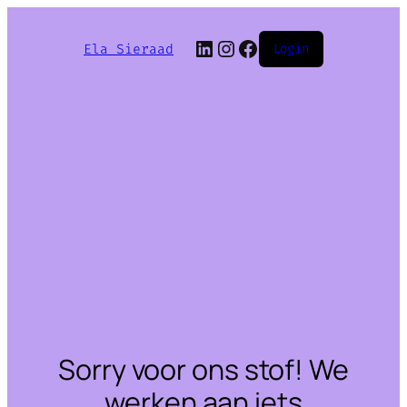
LinkedIn
Instagram
Facebook
Ela Sieraad
Login
Sorry voor ons stof! We
werken aan iets