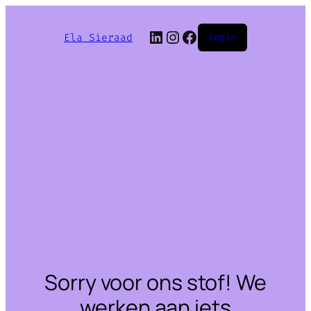
LinkedIn
Instagram
Facebook
Ela Sieraad
Login
Sorry voor ons stof! We
werken aan iets