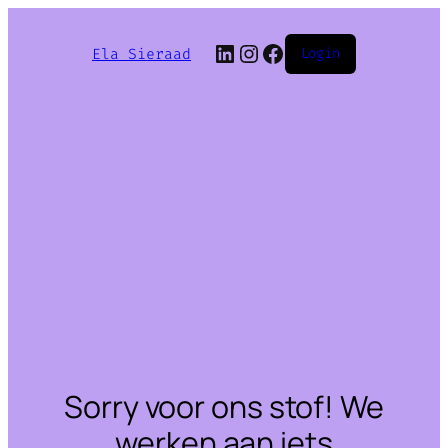
LinkedIn
Instagram
Facebook
Ela Sieraad
Login
Sorry voor ons stof! We
werken aan iets