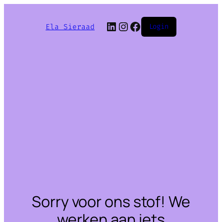
LinkedIn
Instagram
Facebook
Ela Sieraad
Login
Sorry voor ons stof! We
werken aan iets