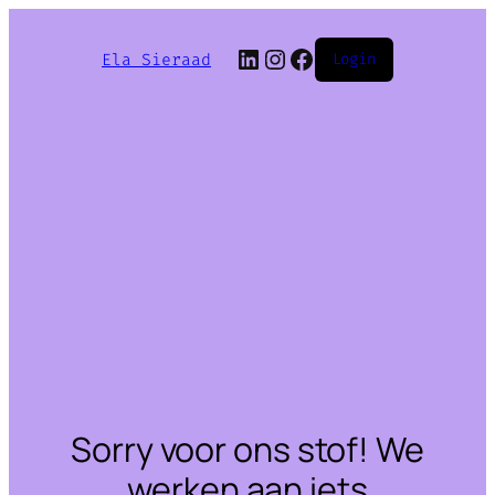
LinkedIn
Instagram
Facebook
Ela Sieraad
Login
Sorry voor ons stof! We
werken aan iets