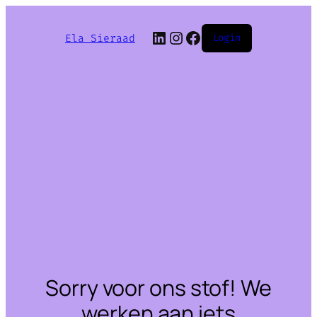
LinkedIn
Instagram
Facebook
Ela Sieraad
Login
Sorry voor ons stof! We
werken aan iets