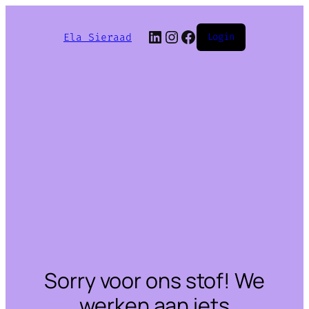
LinkedIn
Instagram
Facebook
Ela Sieraad
Login
Sorry voor ons stof! We
werken aan iets