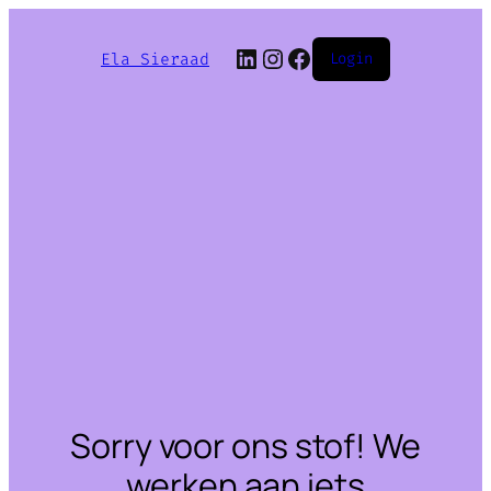
LinkedIn
Instagram
Facebook
Ela Sieraad
Login
Sorry voor ons stof! We
werken aan iets