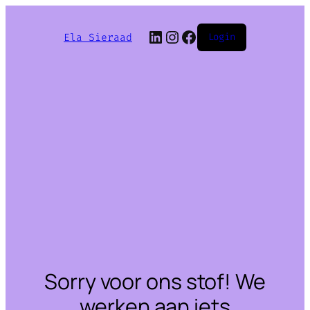
LinkedIn
Instagram
Facebook
Ela Sieraad
Login
Sorry voor ons stof! We
werken aan iets