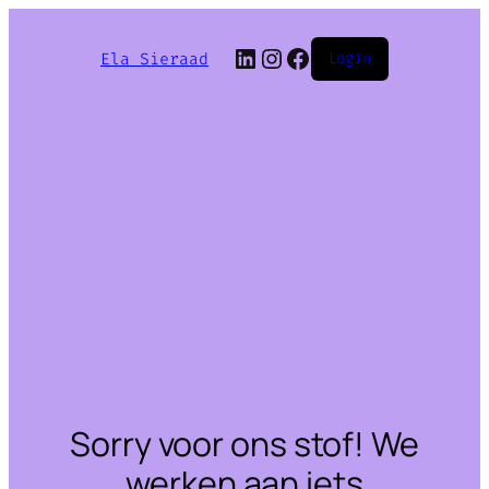
LinkedIn
Instagram
Facebook
Ela Sieraad
Login
Sorry voor ons stof! We
werken aan iets