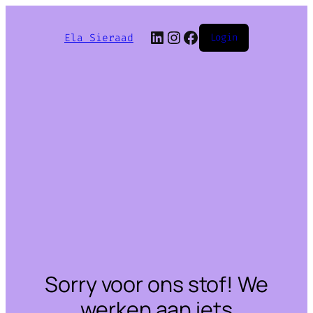
LinkedIn
Instagram
Facebook
Ela Sieraad
Login
Sorry voor ons stof! We
werken aan iets