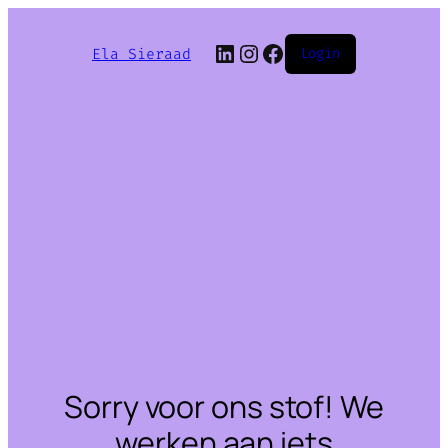
LinkedIn
Instagram
Facebook
Ela Sieraad
Login
Sorry voor ons stof! We
werken aan iets