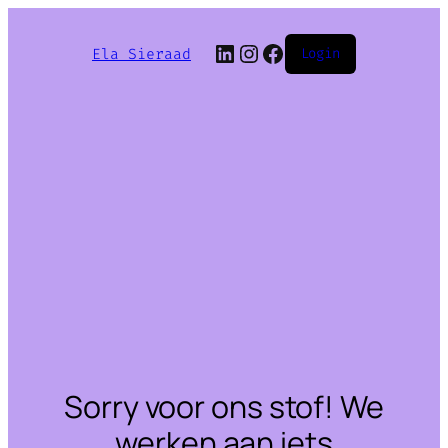
LinkedIn
Instagram
Facebook
Ela Sieraad
Login
Sorry voor ons stof! We
werken aan iets