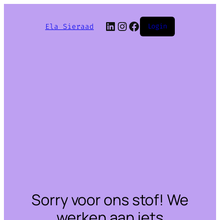
LinkedIn
Instagram
Facebook
Ela Sieraad
Login
Sorry voor ons stof! We
werken aan iets