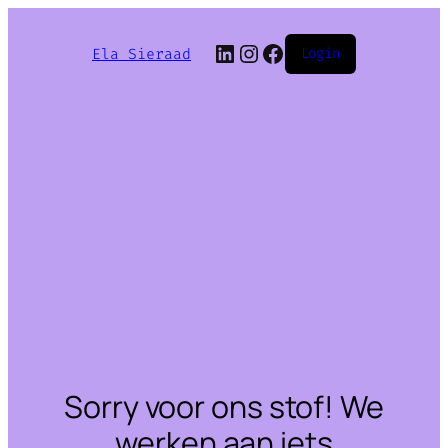
LinkedIn
Instagram
Facebook
Ela Sieraad
Login
Sorry voor ons stof! We
werken aan iets