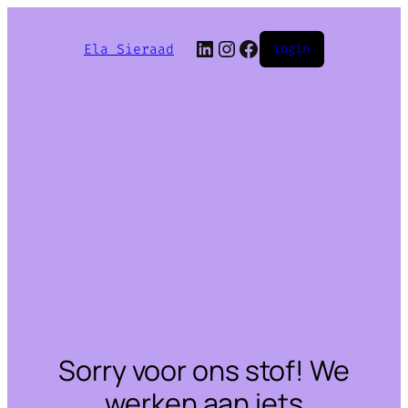
LinkedIn
Instagram
Facebook
Ela Sieraad
Login
Sorry voor ons stof! We
werken aan iets