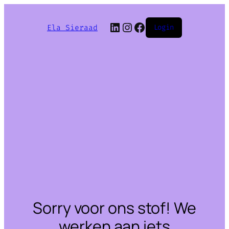
LinkedIn
Instagram
Facebook
Ela Sieraad
Login
Sorry voor ons stof! We
werken aan iets