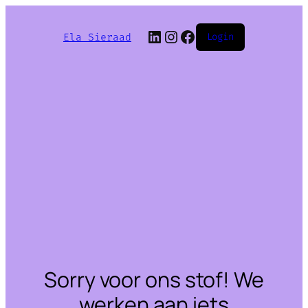
LinkedIn
Instagram
Facebook
Ela Sieraad
Login
Sorry voor ons stof! We
werken aan iets