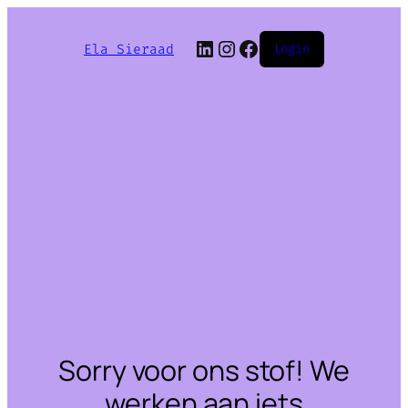
LinkedIn
Instagram
Facebook
Ela Sieraad
Login
Sorry voor ons stof! We
werken aan iets