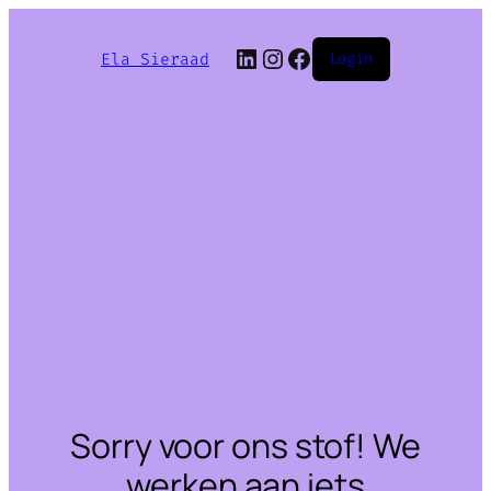
LinkedIn
Instagram
Facebook
Ela Sieraad
Login
Sorry voor ons stof! We
werken aan iets