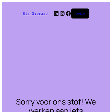
LinkedIn
Instagram
Facebook
Ela Sieraad
Login
Sorry voor ons stof! We
werken aan iets