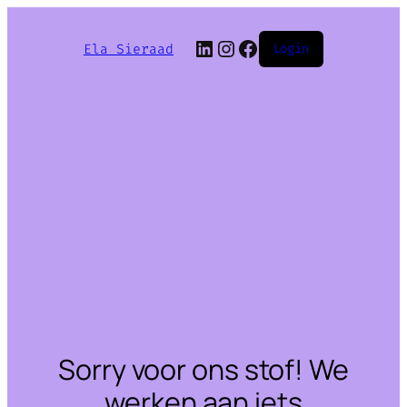
LinkedIn
Instagram
Facebook
Ela Sieraad
Login
Sorry voor ons stof! We
werken aan iets