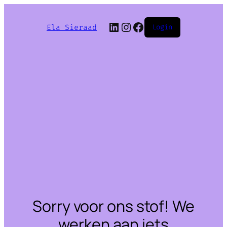
LinkedIn
Instagram
Facebook
Ela Sieraad
Login
Sorry voor ons stof! We
werken aan iets