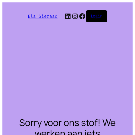
LinkedIn
Instagram
Facebook
Ela Sieraad
Login
Sorry voor ons stof! We
werken aan iets