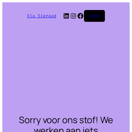
LinkedIn
Instagram
Facebook
Ela Sieraad
Login
Sorry voor ons stof! We
werken aan iets