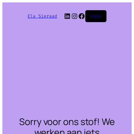
LinkedIn
Instagram
Facebook
Ela Sieraad
Login
Sorry voor ons stof! We
werken aan iets