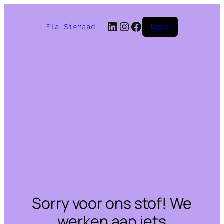
LinkedIn
Instagram
Facebook
Ela Sieraad
Login
Sorry voor ons stof! We
werken aan iets