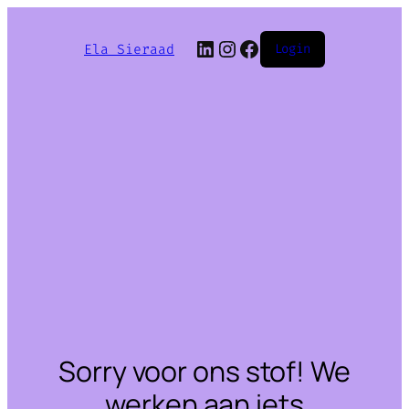
LinkedIn
Instagram
Facebook
Ela Sieraad
Login
Sorry voor ons stof! We
werken aan iets