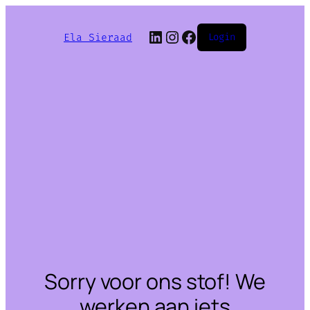
LinkedIn
Instagram
Facebook
Ela Sieraad
Login
Sorry voor ons stof! We
werken aan iets