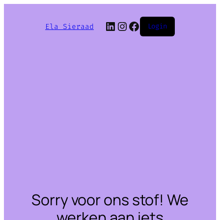
LinkedIn
Instagram
Facebook
Ela Sieraad
Login
Sorry voor ons stof! We
werken aan iets