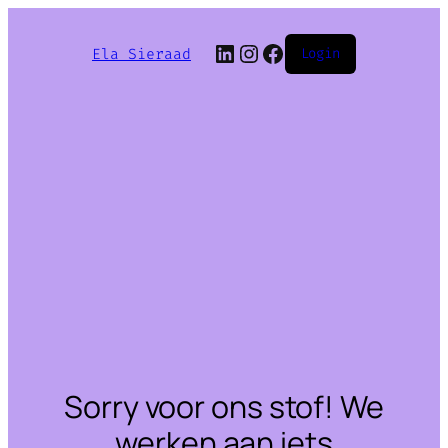
LinkedIn
Instagram
Facebook
Ela Sieraad
Login
Sorry voor ons stof! We
werken aan iets