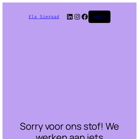
LinkedIn
Instagram
Facebook
Ela Sieraad
Login
Sorry voor ons stof! We
werken aan iets