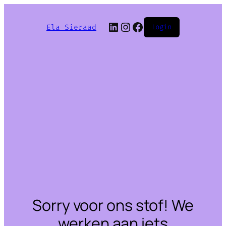
LinkedIn
Instagram
Facebook
Ela Sieraad
Login
Sorry voor ons stof! We
werken aan iets