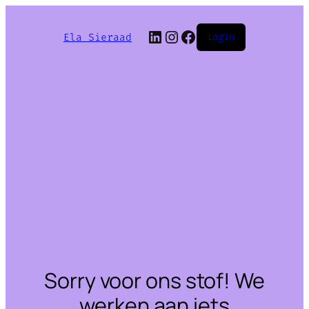
LinkedIn
Instagram
Facebook
Ela Sieraad
Login
Sorry voor ons stof! We
werken aan iets