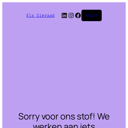
LinkedIn
Instagram
Facebook
Ela Sieraad
Login
Sorry voor ons stof! We
werken aan iets