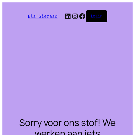
LinkedIn
Instagram
Facebook
Ela Sieraad
Login
Sorry voor ons stof! We
werken aan iets