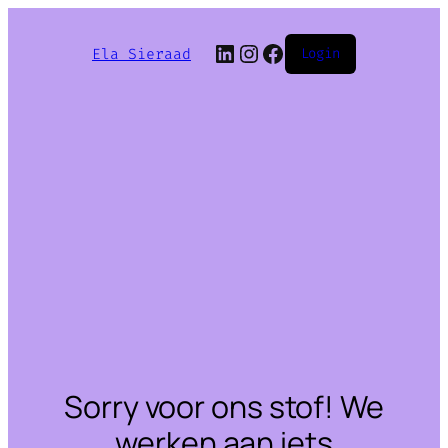
LinkedIn
Instagram
Facebook
Ela Sieraad
Login
Sorry voor ons stof! We
werken aan iets